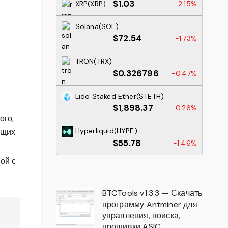
$1.03
XRP(XRP)
-2.15%
Solana(SOL)
$72.54
-1.73%
TRON(TRX)
$0.326796
-0.47%
Lido Staked Ether(STETH)
$1,898.37
-0.26%
ого,
Hyperliquid(HYPE)
ющих.
$55.78
-1.46%
ой с
BTCTools v1.3.3 — Скачать
программу Antminer для
управления, поиска,
прошивки ASIC