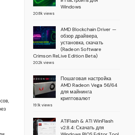
и Настроить для
Windows
20.8k views
AMD Blockchain Driver —
обзор драйвера,
установка, скачать
(Radeon Software
Crimson ReLive Edition Beta)
20.2k views
Пошаговая настройка
AMD Radeon Vega 56/64
для майнинга
криптовалют
сов,
19.1k views
рез
ATIFlash & ATI WinFlash
v2.8.4: Скачать для
ди
Windows BIOS Editor Tool