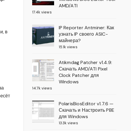
AMD/ATI
17.4k views
IP Reporter Antminer: Как
и, в
узнать IP своего ASIC-
майнера?
15.1k views
Atikmdag Patcher v1.4.9:
Скачать AMD/ATI Pixel
Clock Patcher для
Windows
за
14.7k views
несёт
PolarisBiosEditor v1.7.6 —
Скачать и Настроить PBE
для Windows
13.3k views