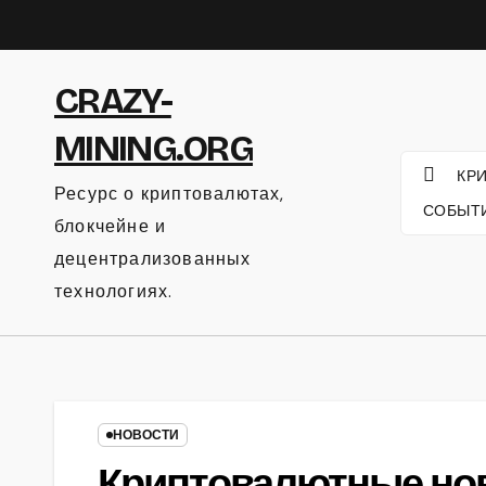
Перейти
к
содержанию
CRAZY-
MINING.ORG
КР
Ресурс о криптовалютах,
СОБЫТ
блокчейне и
децентрализованных
технологиях.
НОВОСТИ
Криптовалютные ново