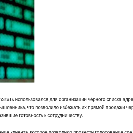
nStats использовался для организации чёрного списка адре
мышленника, что позволило избежать их прямой продажи че
разившие готовность к сотрудничеству.
ние клиента, которое позволило провести голосование сре