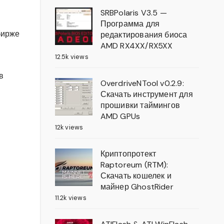
SRBPolaris V3.5 —
Программа для
бирже
редактирования биоса
AMD RX4XX/RX5XX
12.5k views
в
OverdriveNTool v0.2.9:
Скачать инструмент для
прошивки таймингов
AMD GPUs
12k views
Криптопротект
Raptoreum (RTM):
Скачать кошелек и
майнер GhostRider
11.2k views