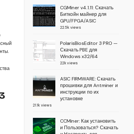
CGMiner v4.1.11: Скачать
Биткойн майнер для
GPU/FPGA/ASIC
22.5k views
ё
PolarisBiosEditor 3 PRO —
асный
Скачать PBE для
нты.
Windows x32/64
22k views
ства
ASIC FIRMWARE: Скачать
прошивки для Antminer и
инструкции по их
3
установке
21.1k views
CCMiner: Как установить
и Пользоваться? Скачать