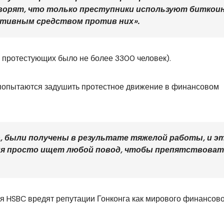
ворят, что только преступники используют биткоин
тивным средством против них».
х протестующих было не более 3300 человек).
 попытаются задушить протестное движение в финансовом
, были получены в результате тяжелой работы, и э
ция просто ищет любой повод, чтобы препятствова
ия HSBC вредят репутации Гонконга как мирового финансов