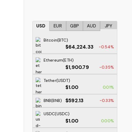
USD
EUR
GBP
AUD
JPY
Bitcoin(BTC)
$64,224.33
-0.54%
Ethereum(ETH)
$1,900.79
-0.35%
Tether(USDT)
$1.00
0.01%
$592.13
BNB(BNB)
-0.33%
USDC(USDC)
$1.00
0.00%