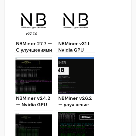
NBMiner 27.7 —
NBMiner v31.1:
С улучшениями
Nvidia GPU
для Nvidia
miner for
Mining HNS и
Ethash,
HNS + ETH
Kawpow,
Grin32,
Cuckatoo32
etc
NBMiner v24.2
NBMiner v26.2
— Nvidia GPU
— улучшение
Miner (Скачать
производитель
и Настроить)
ности на ETH и
CKB