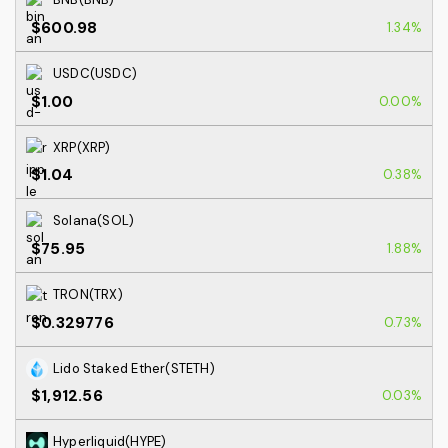
$600.98
1.34%
USDC(USDC)
$1.00
0.00%
XRP(XRP)
$1.04
0.38%
Solana(SOL)
$75.95
1.88%
TRON(TRX)
$0.329776
0.73%
Lido Staked Ether(STETH)
$1,912.56
0.03%
Hyperliquid(HYPE)