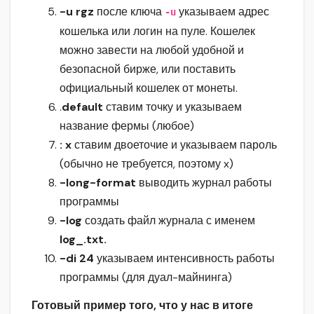
-u rgz
после ключа
указываем адрес
-u
кошелька или логин на пуле. Кошелек
можно завести на любой удобной и
безопасной бирже, или поставить
официальный кошелек от монеты.
.
default
ставим точку и указываем
название фермы (любое)
: x
ставим двоеточие и указываем пароль
(обычно не требуется, поэтому x)
-long-format
выводить журнал работы
программы
-log
создать файл журнала с именем
log_.txt.
-di 24
указываем интенсивность работы
программы (для дуал-майнинга)
Готовый пример того, что у нас в итоге