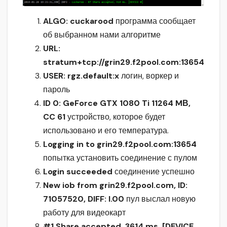
ALGO: cuckarood
программа сообщает
об выбранном нами алгоритме
URL:
stratum+tcp://grin29.f2pool.com:13654
USER: rgz.default:x
логин, воркер и
пароль
ID 0: GeForce GTX 1080 Ti 11264 MВ,
CC 61
устройство, которое будет
использовано и его температура.
Logging in to grin29.f2pool.com:13654
попытка установить соединение с пулом
Login succeeded
соединение успешно
New iob from grin29.f2pool.com, ID:
71057520, DIFF: l.00
пул выслал новую
работу для видеокарт
#1 Share accepted, 3614 ms. [DEVICE