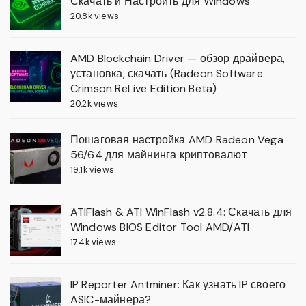
Скачать и Настроить для Windows
20.8k views
AMD Blockchain Driver — обзор драйвера,
установка, скачать (Radeon Software
Crimson ReLive Edition Beta)
20.2k views
Пошаговая настройка AMD Radeon Vega
56/64 для майнинга криптовалют
19.1k views
ATIFlash & ATI WinFlash v2.8.4: Скачать для
Windows BIOS Editor Tool AMD/ATI
17.4k views
IP Reporter Antminer: Как узнать IP своего
ASIC-майнера?