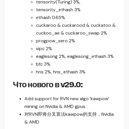
tensority(Turing) 3%,
tensority_ethash 3%
ethash 0.65%
cuckaroo & cuckarood & cuckatoo &
cuckoo_ae & cuckaroo_swap 2%
progpow_sero 2%
sipc 2%
eaglesong 2%, eaglesong_ethash 3%
bfc 3%
hns 2%, hns_ethash 3%
Что нового в v29.0:
Add support for RVN new algo ‘kawpow’
mining on Nvidia & AMD gpus.
对RVN即将分叉算法kawpow的支持，Nvidia
& AMD