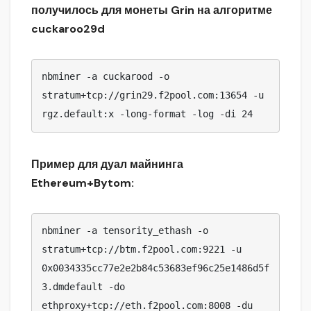
получилось для монеты Grin на алгоритме
cuckaroo29d
nbminer -a cuckarood -o 
stratum+tcp://grin29.f2pool.com:13654 -u 
rgz.default:x -long-format -log -di 24
Пример для дуал майнинга
Ethereum+Bytom:
nbminer -a tensority_ethash -o 
stratum+tcp://btm.f2pool.com:9221 -u 
0x0034335cc77e2e2b84c53683ef96c25e1486d5f
3.dmdefault -do 
ethproxy+tcp://eth.f2pool.com:8008 -du 