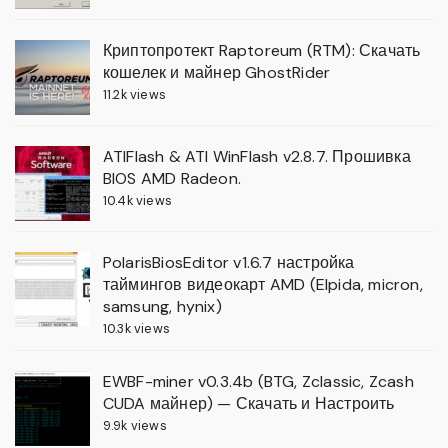
Криптопротект Raptoreum (RTM): Скачать
кошелек и майнер GhostRider
11.2k views
ATIFlash & ATI WinFlash v2.8.7. Прошивка
BIOS AMD Radeon.
10.4k views
PolarisBiosEditor v1.6.7 настройка
таймингов видеокарт AMD (Elpida, micron,
samsung, hynix)
10.3k views
EWBF-miner v0.3.4b (BTG, Zclassic, Zcash
CUDA майнер) — Скачать и Настроить
9.9k views