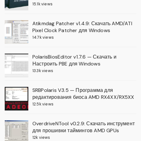
15.1k views
Atikmdag Patcher v1.4.9: Скачать AMD/ATI
Pixel Clock Patcher для Windows
14.7k views
PolarisBiosEditor v1.7.6 — Скачать и
Настроить PBE для Windows
13.3k views
SRBPolaris V3.5 — Программа для
редактирования биоса AMD RX4XX/RX5XX
12.5k views
OverdriveNTool v0.2.9: Скачать инструмент
для прошивки таймингов AMD GPUs
12k views