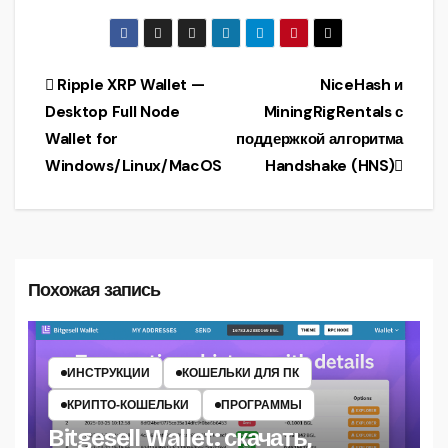
NVIDIA GPUs
miner (Support
KawPow)
Навигация
Ripple XRP Wallet —
NiceHash и
Desktop Full Node
MiningRigRentals с
по
Wallet for
поддержкой алгоритма
записям
Windows/Linux/MacOS
Handshake (HNS)
Похожая запись
ИНСТРУКЦИИ
КОШЕЛЬКИ ДЛЯ ПК
КРИПТО‑КОШЕЛЬКИ
ПРОГРАММЫ
Bitgesell Wallet: скачать,