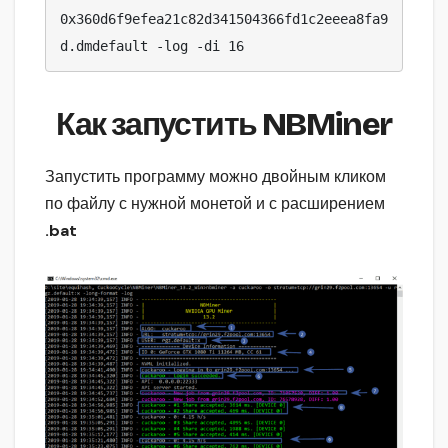
0x360d6f9efea21c82d341504366fd1c2eeea8fa9
d.dmdefault -log -di 16
Как запустить NBMiner
Запустить программу можно двойным кликом
по файлу с нужной монетой и с расширением
.bat