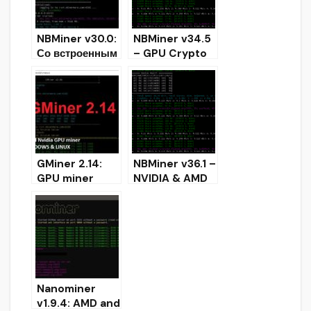
NBMiner v30.0:
NBMiner v34.5
Со встроенным
– GPU Crypto
OhGodAnETHla
Miner (Скачать
rgementPill
и Настроить)
для Nvidia
GPUs
GMiner 2.14:
NBMiner v36.1 –
GPU miner
NVIDIA & AMD
Equihash/Cuck
GPU Crypto
ooCycle/Ethas
Miner (Скачать
h/ProgPoW/KA
и Настроить)
WPOW
Nanominer
v1.9.4: AMD and