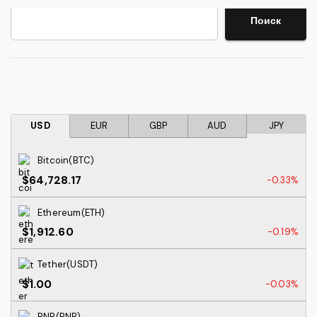
Поиск
Поиск
USD
EUR
GBP
AUD
JPY
Bitcoin(BTC)
$64,728.17
-0.33%
Ethereum(ETH)
$1,912.60
-0.19%
Tether(USDT)
$1.00
-0.03%
BNB(BNB)