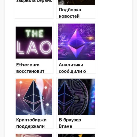
закрыла сервис
массовой
Подборка
покупки
новостей
криптовалют
30.08.2019
Coinbase
Bundle
Ethereum
Аналитики
восстановит
сообщили о
весь
резком
коммерческий
подъеме
мир, включая
активности
Силиконовую
пользователей
долину
DApps на базе
Ethereum
Криптобиржи
В браузер
поддержали
Brave
хардфорк
добавлен