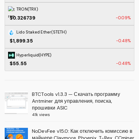
TRON(TRX)
$0.326739
-0.09%
Lido Staked Ether(STETH)
$1,899.35
-0.48%
Hyperliquid(HYPE)
$55.55
-0.48%
BTCTools v1.3.3 — Скачать программу
Antminer для управления, поиска,
прошивки ASIC
41k views
NoDevFee v15.0: Как отключить комиссию в
майнере Claymore, Phoenix, T-Rex, CCminer