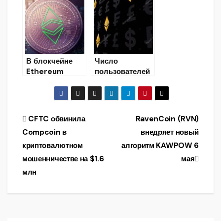
Istanbul
кошелёк для
Ethereum
хранения
Ethereum
В блокчейне
Число
Ethereum
пользователей
Classic прошел
Ethereum-
хардфорк
кошелька
Agharta
MetaMask для
Google
Навигация
CFTC обвинила
RavenCoin (RVN)
Chrome
Compcoin в
внедряет новый
превысило 1
по
млн
криптовалютном
алгоритм KAWPOW 6
записям
мошенничестве на $1.6
мая
млн