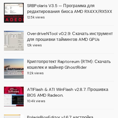
SRBPolaris V3.5 — Программа для
редактирования биоса AMD RX4XX/RX5XX
12.5k views
OverdriveNTool v0.2.9: Скачать инструмент
для прошивки таймингов AMD GPUs
12k views
Криптопротект Raptoreum (RTM): Скачать
кошелек и майнер GhostRider
11.2k views
ATIFlash & ATI WinFlash v2.8.7. Прошивка
BIOS AMD Radeon.
10.4k views
PolarisBiosEditor v1.6.7 настройка