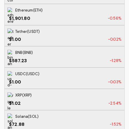
Ethereum(ETH)
$1,901.80
-0.56%
Tether(USDT)
$1.00
-0.02%
BNB(BNB)
$587.23
-1.28%
USDC(USDC)
$1.00
-0.03%
XRP(XRP)
$1.02
-2.54%
Solana(SOL)
$72.88
-1.52%