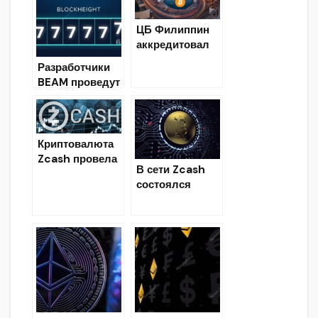
торговые
комиссии на
ЦБ Филиппин
спотовом
аккредитовал
рынке
две новые
Разработчики
криптобиржи
BEAM проведут
второй
хардфорк 28
июня
Криптовалюта
Zcash провела
В сети Zcash
первый
состоялся
хардфорк
хардфорк в
Overwinter
результате
которого
появилась
криптовалюта
Ycash