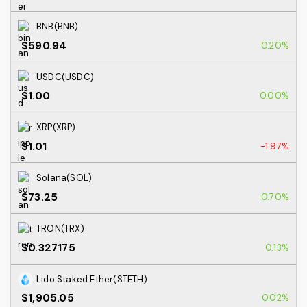
BNB(BNB)
$590.94
0.20%
USDC(USDC)
$1.00
0.00%
XRP(XRP)
$1.01
-1.97%
Solana(SOL)
$73.25
0.70%
TRON(TRX)
$0.327175
0.13%
Lido Staked Ether(STETH)
$1,905.05
0.02%