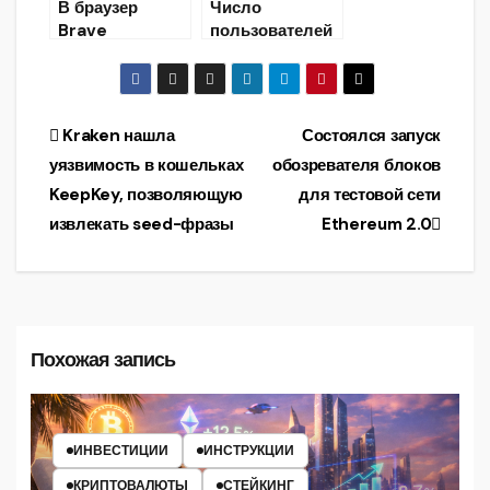
В браузер
Число
Brave
пользователей
добавлен
Ethereum-
кошелёк для
кошелька
хранения
MetaMask для
Ethereum
Google
Навигация
Kraken нашла
Состоялся запуск
Chrome
уязвимость в кошельках
обозревателя блоков
превысило 1
по
млн
KeepKey, позволяющую
для тестовой сети
записям
извлекать seed-фразы
Ethereum 2.0
Похожая запись
ИНВЕСТИЦИИ
ИНСТРУКЦИИ
КРИПТОВАЛЮТЫ
СТЕЙКИНГ