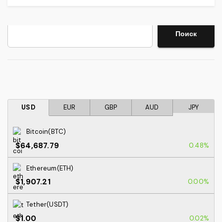
Поиск
Поиск
USD
EUR
GBP
AUD
JPY
Bitcoin(BTC)
$64,687.79
0.48%
Ethereum(ETH)
$1,907.21
0.00%
Tether(USDT)
$1.00
0.02%