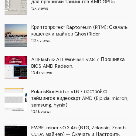
для прошивки таймингов AMD GPUs
12k views
Криптопротект Raptoreum (RTM): Скачать
кошелек и майнер GhostRider
11.2k views
ATIFlash & ATI WinFlash v2.8.7. Прошивка
BIOS AMD Radeon.
10.4k views
PolarisBiosEditor v1.6.7 настройка
таймингов видеокарт AMD (Elpida, micron,
samsung, hynix)
10.3k views
EWBF-miner v0.3.4b (BTG, Zclassic, Zcash
CUDA майнер) — Скачать и Настроить