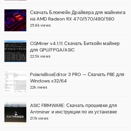
Скачать Блокчейн Драйвера для майнинга
на AMD Radeon RX 470/570/480/580
25.6k views
CGMiner v4.1.11: Скачать Биткойн майнер
для GPU/FPGA/ASIC
22.5k views
PolarisBiosEditor 3 PRO — Скачать PBE для
Windows x32/64
22k views
ASIC FIRMWARE: Скачать прошивки для
Antminer и инструкции по их установке
21.1k views