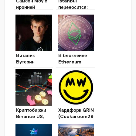
Самсон Моу с
Istanbul
иронией
переносится:
отнесся к дате
хардфорк
форка Muir
Etherium будет
Glacier в сети
реализован с
Ethereum
опозданием
Виталик
В блокчейне
Бутерин
Ethereum
предложил
Classic прошел
вариант
хардфорк
плавного
Agharta
перехода на
Ethereum 2.0
Криптобиржи
Хардфорк GRIN
Binance US,
(Cuckaroom29
FTX и OKCoin
)
предлагают
самые низкие