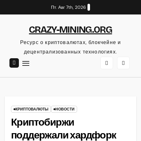
Перейти
Пт. Авг 7th, 2026
к
содержанию
CRAZY-MINING.ORG
Ресурс о криптовалютах, блокчейне и
децентрализованных технологиях.
КРИПТОВАЛЮТЫ
НОВОСТИ
Криптобиржи
поддержали хардфорк