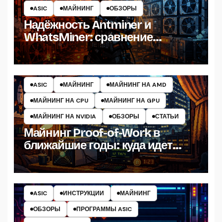
ASIC
МАЙНИНГ
ОБЗОРЫ
Надёжность Antminer и
WhatsMiner: сравнение
ASIC‑майнеров в 2026 году
ASIC
МАЙНИНГ
МАЙНИНГ НА AMD
МАЙНИНГ НА CPU
МАЙНИНГ НА GPU
МАЙНИНГ НА NVIDIA
ОБЗОРЫ
СТАТЬИ
Майнинг Proof-of-Work в
ближайшие годы: куда идет
индустрия PoW и как выжить
ASIC
ИНСТРУКЦИИ
МАЙНИНГ
ОБЗОРЫ
ПРОГРАММЫ ASIC