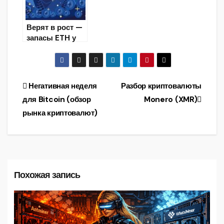
Верят в рост —
запасы ETH у
майнеров
приблизились к
рекордным
максимумам
Навигация
Негативная неделя
Разбор криптовалюты
для Bitcoin (обзор
Monero (XMR)
по
рынка криптовалют)
записям
Похожая запись