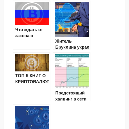
Litecoin после
халвинга?
Что ждать от
закона о
Житель
криптовалюте в
Бруклина украл
России 2018?
$1 млн в
криптовалюте с
помощью SIM-
свопинга
ТОП 5 КНИГ О
КРИПТОВАЛЮТ
Е (начальный
Предстоящий
уровень)
халвинг в сети
биткоина
вызовет рост
курса BTC до
$60 000