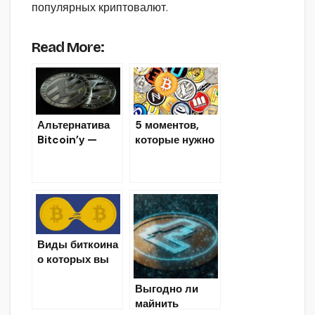
популярных криптовалют.
Read More:
5 моментов,
Альтернатива
которые нужно
Bitcoin’у —
знать в
Litecoin.
криптосфере
Виды биткоина
о которых вы
могли не знать
Выгодно ли
майнить