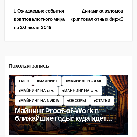
чем на 50%
Навигация
Ожидаемые события
Динамика взломов
криптовалютного мира
криптовалютных бирж
по
на 20 июля 2018
записям
Похожая запись
ASIC
МАЙНИНГ
МАЙНИНГ НА AMD
МАЙНИНГ НА CPU
МАЙНИНГ НА GPU
МАЙНИНГ НА NVIDIA
ОБЗОРЫ
СТАТЬИ
Майнинг Proof-of-Work в
ближайшие годы: куда идет
индустрия PoW и как выжить