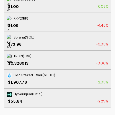
$1.00
0.03%
XRP(XRP)
$1.05
-1.45%
Solana(SOL)
$73.96
-0.08%
TRON(TRX)
$0.326913
-0.06%
Lido Staked Ether(STETH)
$1,907.76
2.08%
Hyperliquid(HYPE)
$55.84
-2.29%