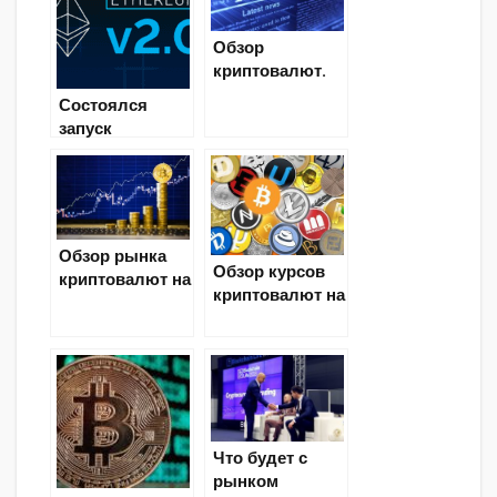
Обзор
криптовалют.
Криптовалютн
Состоялся
ый анализ на 14
запуск
июля 2018
обозревателя
блоков для
тестовой сети
Ethereum 2.0
Обзор рынка
Обзор курсов
криптовалют на
криптовалют на
25 июня — 1
5 июля
июля
Что будет с
рынком