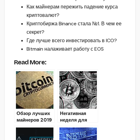
Как майнерам пережить падение курса
криптовалют?
Криптобиржа Binance стала №1. В чем ее
секрет?
Где лучше всего инвестировать в ICO?
Bitmain налаживает работу с EOS
Read More:
Обзор лучших
Негативная
майнеров 2019
неделя для
года
Bitcoin (обзор
рынка
криптовалют)