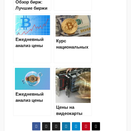
Обзор бирж:
криптовалют в
Лучшие биржи
2019 году?
криптовалют
(Часть 1)
Ежедневный
Курс
анализ цены
национальных
Bitcoin BTC
валют влияет
на курс
криптовалюты?
Ежедневный
анализ цены
Bitcoin
Цены на
видеокарты
для майнинга
упали более