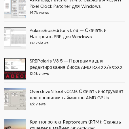
Pixel Clock Patcher для Windows
14.7k views
PolarisBiosEditor v1.7.6 — Скачать и
Настроить PBE для Windows
13.3k views
SRBPolaris V3.5 — Программа для
редактирования биоса AMD RX4XX/RX5XX
12.5k views
OverdriveNTool v0.2.9: Скачать инструмент
для прошивки таймингов AMD GPUs
12k views
Криптопротект Raptoreum (RTM): Скачать
кошелек и майнер GhostRider