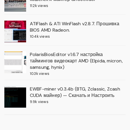
11.2k views
ATIFlash & ATI WinFlash v2.8.7. Прошивка
BIOS AMD Radeon.
10.4k views
PolarisBiosEditor v1.6.7 настройка
таймингов видеокарт AMD (Elpida, micron,
samsung, hynix)
10.3k views
EWBF-miner v0.3.4b (BTG, Zclassic, Zcash
CUDA майнер) — Скачать и Настроить
9.9k views