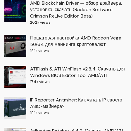
AMD Blockchain Driver — обзор драйвера,
установка, скачать (Radeon Software
Crimson ReLive Edition Beta)
20.2k views
Пошаговая настройка AMD Radeon Vega
56/64 для майнинга криптовалют
19.1k views
ATIFlash & ATI WinFlash v2.8.4: Скачать для
Windows BIOS Editor Tool AMD/ATI
17.4k views
IP Reporter Antminer: Как узнать IP своего
ASIC-майнера?
15.1k views
Atikmdag Patcher v1.4.9: Скачать AMD/ATI