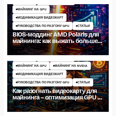
МАЙНИНГ
МАЙНИНГ НА AMD
МАЙНИНГ НА GPU
МОДИФИКАЦИЯ ВИДЕОКАРТ
РУКОВОДСТВА ПО РАЗГОНУ GPU
СТАТЬИ
BIOS-моддинг AMD Polaris для
майнинга: как выжать больше
хешрейта
МАЙНИНГ
МАЙНИНГ НА AMD
МАЙНИНГ НА GPU
МАЙНИНГ НА NVIDIA
МОДИФИКАЦИЯ ВИДЕОКАРТ
РУКОВОДСТВА ПО РАЗГОНУ GPU
СТАТЬИ
Как разогнать видеокарту для
майнинга – оптимизация GPU и
настройка хешрейта