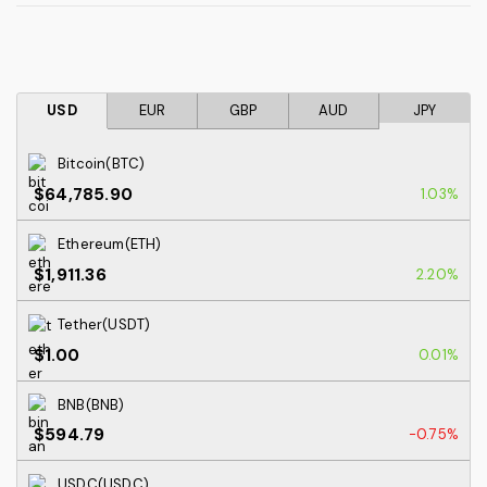
USD
EUR
GBP
AUD
JPY
Bitcoin(BTC)
$64,785.90
1.03%
Ethereum(ETH)
$1,911.36
2.20%
Tether(USDT)
$1.00
0.01%
BNB(BNB)
$594.79
-0.75%
USDC(USDC)