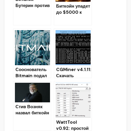
Бутерин против
Биткойн упадет
централизованн
до $5000 к
ых бирж
концу лета?
Сооснователь
CGMiner v4.1.11:
Bitmain подал
Скачать
новый иск
Биткойн майнер
против
для
компании в
GPU/FPGA/ASI
Китае
C
Стив Возняк
назвал биткойн
«цифровое
WattTool
золото», а
v0.92: простой