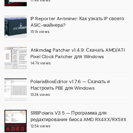
17.4k views
IP Reporter Antminer: Как узнать IP своего
ASIC-майнера?
15.1k views
Atikmdag Patcher v1.4.9: Скачать AMD/ATI
Pixel Clock Patcher для Windows
14.7k views
PolarisBiosEditor v1.7.6 — Скачать и
Настроить PBE для Windows
13.3k views
SRBPolaris V3.5 — Программа для
редактирования биоса AMD RX4XX/RX5XX
12.5k views