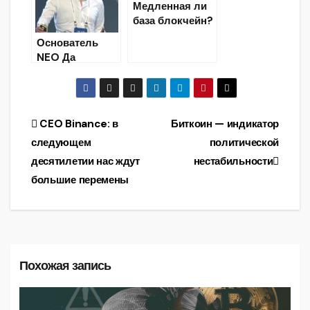
Медленная ли
база блокчейн?
Основатель
NEO Да
Хунфэй:
«блокчейн
поможет миру
после
Навигация
CEO Binance: в
Биткоин — индикатор
пандемии»
следующем
политической
по
десятилетии нас ждут
нестабильности
записям
большие перемены
Похожая запись