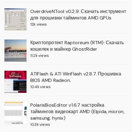
OverdriveNTool v0.2.9: Скачать инструмент
для прошивки таймингов AMD GPUs
12k views
Криптопротект Raptoreum (RTM): Скачать
кошелек и майнер GhostRider
11.2k views
ATIFlash & ATI WinFlash v2.8.7. Прошивка
BIOS AMD Radeon.
10.4k views
PolarisBiosEditor v1.6.7 настройка
таймингов видеокарт AMD (Elpida, micron,
samsung, hynix)
10.3k views