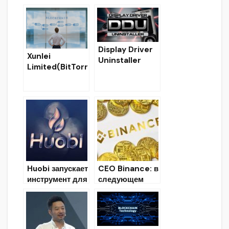
технологию
инструмент для
блокчейн –
разгона и
пузырем
настройки VRM
для RX 400
Display Driver
Xunlei
Uninstaller
Limited(BitTorr
(DDU):
ent)
Инструмент для
разработали
удаления
инструмент для
видеодрайверо
блокчейн-
в AMD/NVIDIA.
разработчиков
Huobi запускает
CEO Binance: в
инструмент для
следующем
автоматической
десятилетии
блокировки
нас ждут
подозрительны
большие
х аккаунтов
перемены