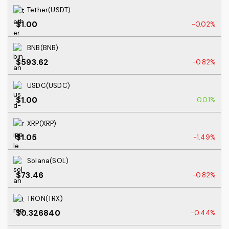
Tether(USDT)
$1.00
-0.02%
BNB(BNB)
$593.62
-0.82%
USDC(USDC)
$1.00
0.01%
XRP(XRP)
$1.05
-1.49%
Solana(SOL)
$73.46
-0.82%
TRON(TRX)
$0.326840
-0.44%