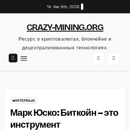
Перейти
Чт. Авг 6th, 2026
к
содержанию
CRAZY-MINING.ORG
Ресурс о криптовалютах, блокчейне и
децентрализованных технологиях.
ИНТЕРВЬЮ
Марк Юско: Биткойн – это
инструмент