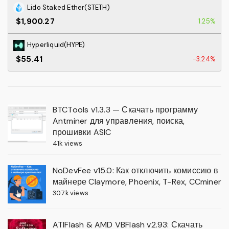
Lido Staked Ether(STETH)
$1,900.27
1.25%
Hyperliquid(HYPE)
$55.41
-3.24%
BTCTools v1.3.3 — Скачать программу
Antminer для управления, поиска,
прошивки ASIC
41k views
NoDevFee v15.0: Как отключить комиссию в
майнере Claymore, Phoenix, T-Rex, CCminer
30.7k views
ATIFlash & AMD VBFlash v2.93: Скачать