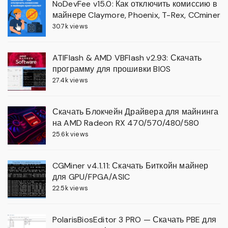
NoDevFee v15.0: Как отключить комиссию в
майнере Claymore, Phoenix, T-Rex, CCminer
30.7k views
ATIFlash & AMD VBFlash v2.93: Скачать
программу для прошивки BIOS
27.4k views
Скачать Блокчейн Драйвера для майнинга
на AMD Radeon RX 470/570/480/580
25.6k views
CGMiner v4.1.11: Скачать Биткойн майнер
для GPU/FPGA/ASIC
22.5k views
PolarisBiosEditor 3 PRO — Скачать PBE для