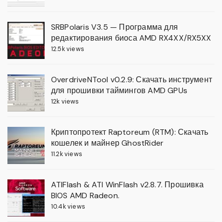
SRBPolaris V3.5 — Программа для
редактирования биоса AMD RX4XX/RX5XX
12.5k views
OverdriveNTool v0.2.9: Скачать инструмент
для прошивки таймингов AMD GPUs
12k views
Криптопротект Raptoreum (RTM): Скачать
кошелек и майнер GhostRider
11.2k views
ATIFlash & ATI WinFlash v2.8.7. Прошивка
BIOS AMD Radeon.
10.4k views