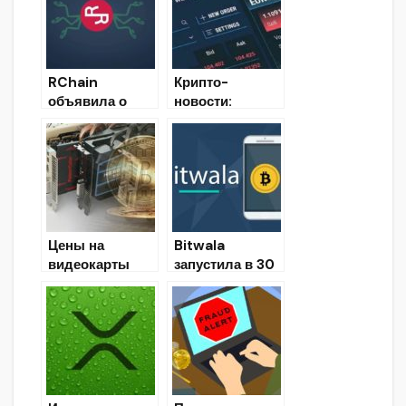
признать вину в
нарушении
санкционного
режима
RChain
Крипто-
объявила о
новости:
скором запуске
последние
своей сети
новости и
события мира
криптовалют
25.03.2020
Цены на
Bitwala
видеокарты
запустила в 30
для майнинга
странах
упали более
банковское
чем на 50%
приложение с
поддержкой
Биткоина