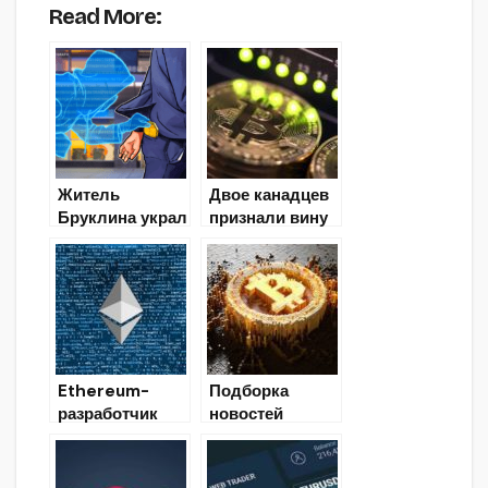
Read More:
Житель
Двое канадцев
Бруклина украл
признали вину
$1 млн в
в обмане
криптовалюте с
биткоин-
помощью SIM-
инвестора на
свопинга
$140 000 под
видом биржи
HitBTC
Ethereum-
Подборка
разработчик
новостей
Вирджил
30.08.2019
Гриффит
отказался