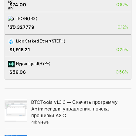
$74.00
0.82%
TRON(TRX)
$0.327779
0.12%
Lido Staked Ether(STETH)
$1,916.21
0.25%
Hyperliquid(HYPE)
$56.06
0.56%
BTCTools v1.3.3 — Скачать программу
Antminer для управления, поиска,
прошивки ASIC
41k views