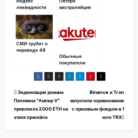
Индекс
Пятеро
ликвидности
австралийцев
Ripple XRP в
обвиняются в
Австралии
криптовалютно
достиг нового
м
рекорда
мошенничестве
на $1.83 млн
СМИ трубят о
переводе 48
Обычные
500 биткоинов
покупатели
могут обменять
баллы
лояльности на
Биткоины
Навигация
Экранизация романа
Binance и Tron
Пелевина “Ампир V”
запустили соревнование
по
привлекла 2000 ETH на
с призовым фондом в 1
записям
этапе пресейла
млн TRX