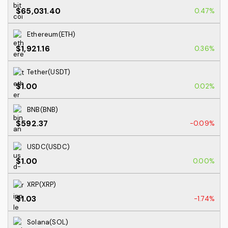
$65,031.40
0.47%
Ethereum(ETH)
$1,921.16
0.36%
Tether(USDT)
$1.00
0.02%
BNB(BNB)
$592.37
-0.09%
USDC(USDC)
$1.00
0.00%
XRP(XRP)
$1.03
-1.74%
Solana(SOL)