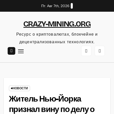
Перейти
Пт. Авг 7th, 2026
к
содержанию
CRAZY-MINING.ORG
Ресурс о криптовалютах, блокчейне и
децентрализованных технологиях.
НОВОСТИ
Житель Нью-Йорка
признал вину по делу о