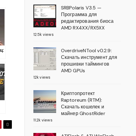
SRBPolaris V3.5 —
Программа для
редактирования биоса
AMD RX4XX/RX5XX
12.5k views
ц:
OverdriveNTool v0.2.9:
Скачать инструмент для
а
прошивки таймингов
ше
AMD GPUs
12k views
Криптопротект
Raptoreum (RTM):
Скачать кошелек и
майнер GhostRider
11.2k views