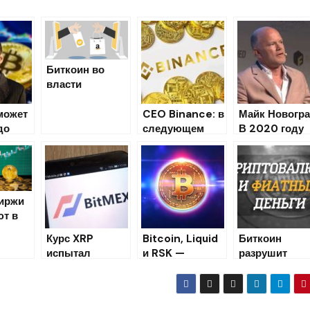
Биткоин во
власти
Amazon?
может
CEO Binance: в
Майк Новогра
до
следующем
В 2020 году
 Макс
десятилетии
курс биткоин
нас ждут
закончит вы
большие
отметки в
перемены
$12000
иржи
т в
льнос
Курс XRP
Bitcoin, Liquid
Биткоин
испытал
и RSK —
разрушит
мгновенный
Масштабирован
денежную
обвал до $0,13
ие Блокчейна
систему
овани
на бирже
Биткоина
государств?
нге