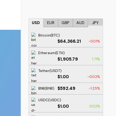
USD
EUR
GBP
AUD
JPY
Bitcoin(BTC)
$64,366.21
-0.01%
Ethereum(ETH)
$1,905.79
1.71%
Tether(USDT)
$1.00
-0.02%
$592.49
BNB(BNB)
-1.25%
USDC(USDC)
$1.00
0.02%