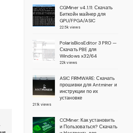
CGMiner v4.1.11: Скачать
Биткойн майнер для
GPU/FPGA/ASIC
22.5k views
PolarisBiosEditor 3 PRO —
Скачать PBE для
Windows x32/64
22k views
ASIC FIRMWARE: Скачать
прошивки для Antminer и
инструкции по их
установке
21.1k views
CCMiner: Как установить
—
и Пользоваться? Скачать
ия