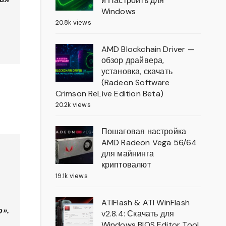
и Настроить для
Windows
20.8k views
AMD Blockchain Driver —
обзор драйвера,
установка, скачать
(Radeon Software
Crimson ReLive Edition Beta)
20.2k views
Пошаговая настройка
AMD Radeon Vega 56/64
для майнинга
криптовалют
19.1k views
ATIFlash & ATI WinFlash
».
v2.8.4: Скачать для
Windows BIOS Editor Tool