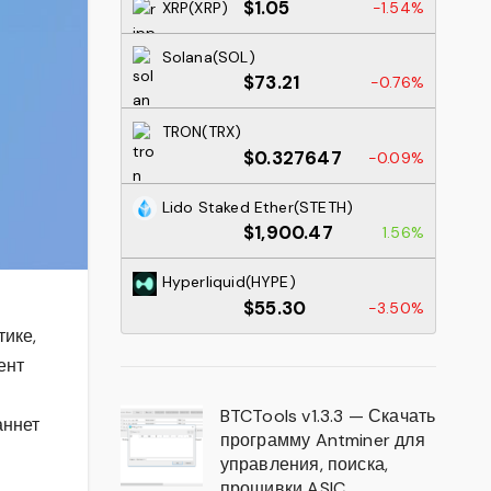
$1.05
XRP(XRP)
-1.54%
Solana(SOL)
$73.21
-0.76%
TRON(TRX)
$0.327647
-0.09%
Lido Staked Ether(STETH)
$1,900.47
1.56%
Hyperliquid(HYPE)
$55.30
-3.50%
тике,
ент
BTCTools v1.3.3 — Скачать
аннет
программу Antminer для
управления, поиска,
прошивки ASIC