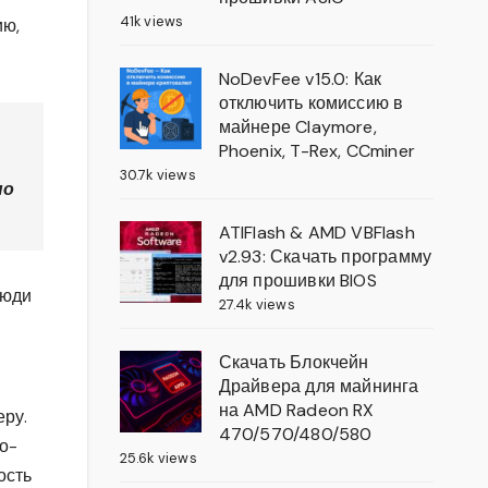
41k views
ию,
NoDevFee v15.0: Как
отключить комиссию в
майнере Claymore,
Phoenix, T-Rex, CCminer
30.7k views
но
ATIFlash & AMD VBFlash
v2.93: Скачать программу
для прошивки BIOS
люди
27.4k views
Скачать Блокчейн
Драйвера для майнинга
на AMD Radeon RX
еру.
470/570/480/580
о-
25.6k views
ость