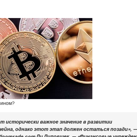
оином?
т исторически важное значение в развитии
ейна, однако этот этап должен остаться позади», 
loomrade.com Ли Липовшек. — «Финансовые учрежден