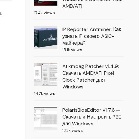
AMD/ATI
17.4k views
ь
IP Reporter Antminer: Как
узнать IP своего ASIC-
майнера?
15.1k views
Atikmdag Patcher v1.4.9:
Скачать AMD/ATI Pixel
Clock Patcher для
Windows
14.7k views
PolarisBiosEditor v1.7.6 —
Скачать и Настроить PBE
для Windows
13.3k views