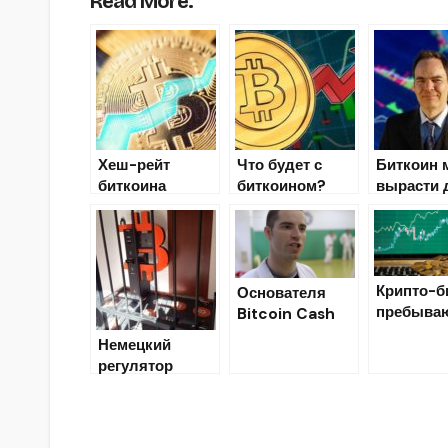
Read More:
Хеш-рейт
Что будет с
Биткоин 
биткоина
биткоином?
вырасти 
преодолел
$15000 –
значение в 80
Кейзер
квинтиллионов
хешей в
Крипто-б
секунду
Основателя
пребываю
Bitcoin Cash
нерешите
Роджера Вера
Немецкий
ти после
по прозвищу
регулятор
запуска
«Биткоин-
остановил
системы
Иисус»
деятельность
лицензир
пообещали
сети биткоин-
я в Гонко
заставить