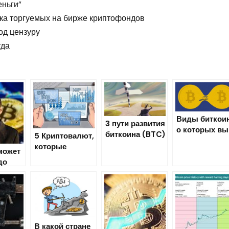
еньги”
ка торгуемых на бирже криптофондов
од цензуру
гда
Виды биткои
3 пути развития
о которых вы
биткоина (BTC)
5 Криптовалют,
могли не знат
которые
может
вырастут уже в
до
июле
 Макс
В какой стране