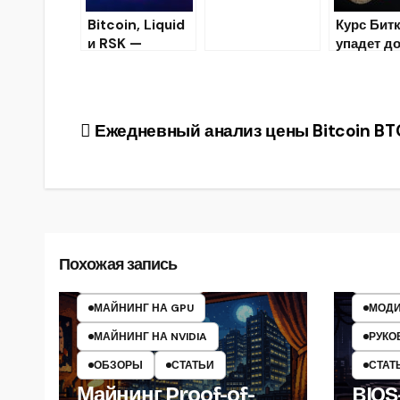
«пометили»
Bitcoin, Liquid
Курс Бит
значком
и RSK —
упадет д
биткоина
Масштабирован
психолог
ие Блокчейна
й отметки
Биткоина
Навигация
Ежедневный анализ цены Bitcoin BT
по
записям
ASIC
МАЙНИНГ
МАЙ
МАЙНИНГ НА AMD
МАЙН
Похожая запись
МАЙНИНГ НА CPU
МАЙН
МАЙНИНГ НА GPU
МОДИ
МАЙНИНГ НА NVIDIA
РУКО
ОБЗОРЫ
СТАТЬИ
СТАТ
Майнинг Proof-of-
BIOS