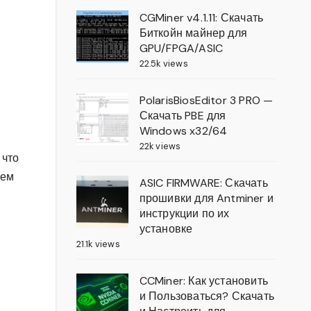
CGMiner v4.1.11: Скачать
Биткойн майнер для
GPU/FPGA/ASIC
22.5k views
PolarisBiosEditor 3 PRO —
Скачать PBE для
Windows x32/64
22k views
 что
лем
ASIC FIRMWARE: Скачать
прошивки для Antminer и
инструкции по их
установке
21.1k views
CCMiner: Как установить
и Пользоваться? Скачать