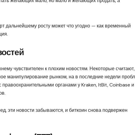
упать желающих мало, но мало и желающих продать, а
тарт дальнейшему росту может что угодно — как временный
ция.
востей
жнему чувствителен к плохим новостям. Некоторые считают,
ное манипулирование рынком, на в последние недели проб
с правоохранительными органами у Kraken, ItBit, Coinbase и
ов.
д, эти новости забываются, и биткоин снова подвержен