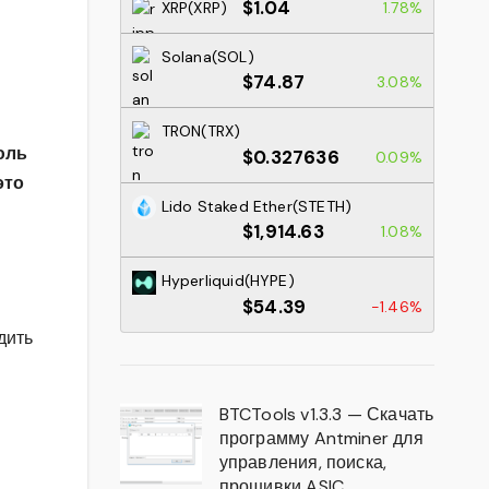
$1.04
XRP(XRP)
1.78%
Solana(SOL)
$74.87
3.08%
TRON(TRX)
юль
$0.327636
0.09%
это
Lido Staked Ether(STETH)
$1,914.63
1.08%
Hyperliquid(HYPE)
$54.39
-1.46%
дить
BTCTools v1.3.3 — Скачать
программу Antminer для
управления, поиска,
прошивки ASIC