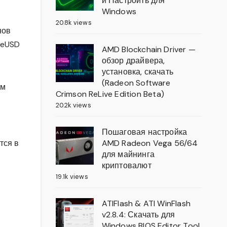
и Настроить для
Windows
20.8k views
нов
ueUSD
AMD Blockchain Driver —
обзор драйвера,
установка, скачать
(Radeon Software
ом
Crimson ReLive Edition Beta)
20.2k views
Пошаговая настройка
тся в
AMD Radeon Vega 56/64
для майнинга
криптовалют
19.1k views
ATIFlash & ATI WinFlash
v2.8.4: Скачать для
Windows BIOS Editor Tool