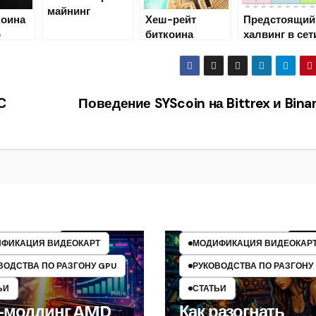
майнинг
коина
Хеш-рейт
Предстоящий
биткоина
о
биткоина
халвинг в сет
дешевле всего?
ическо
преодолел
биткоина
значение в 80
вызовет рост
квинтиллионов
курса BTC до
хешей в
$60 000
C
Поведение SYScoin на Bittrex и Bina
секунду
МАЙНИНГ
НИНГ
МАЙНИНГ НА AMD
ИНГ НА AMD
МАЙНИНГ НА GPU
ИНГ НА GPU
МАЙНИНГ НА NVIDIA
ФИКАЦИЯ ВИДЕОКАРТ
МОДИФИКАЦИЯ ВИДЕОКАР
ВОДСТВА ПО РАЗГОНУ GPU
РУКОВОДСТВА ПО РАЗГОНУ
ЬИ
СТАТЬИ
-моддинг AMD
Как разогнать