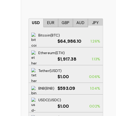
USD
EUR
GBP
AUD
JPY
Bitcoin(BTC)
$64,986.10
1.26%
Ethereum(ETH)
$1,917.38
1.13%
Tether(USDT)
$1.00
0.06%
$593.09
BNB(BNB)
1.04%
USDC(USDC)
$1.00
0.02%