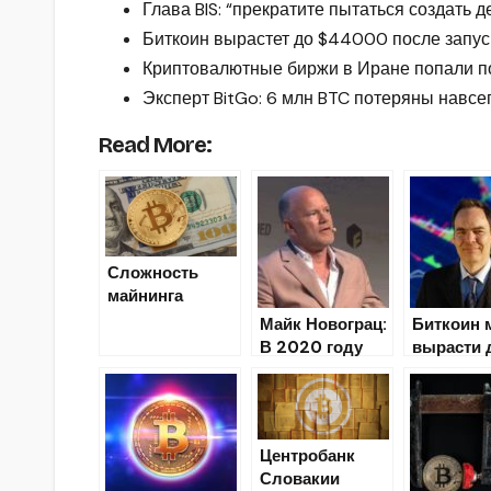
Глава BIS: “прекратите пытаться создать д
Биткоин вырастет до $44000 после запус
Криптовалютные биржи в Иране попали п
Эксперт BitGo: 6 млн BTC потеряны навсе
Read More:
Сложность
майнинга
биткоина
Майк Новограц:
Биткоин 
выросла
В 2020 году
вырасти 
впервые с
курс биткоина
$15000 –
октября 2018
закончит выше
Кейзер
отметки в
$12000
Центробанк
Словакии