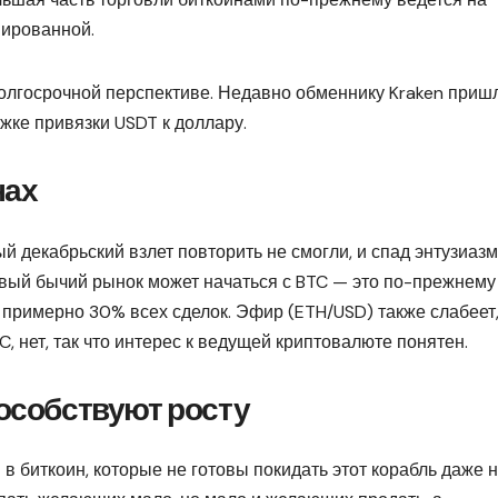
нированной.
долгосрочной перспективе. Недавно обменнику Kraken приш
жке привязки USDT к доллару.
нах
й декабрьский взлет повторить не смогли, и спад энтузиаз
овый бычий рынок может начаться с BTC — это по-прежнему
 примерно 30% всех сделок. Эфир (ETH/USD) также слабеет
C, нет, так что интерес к ведущей криптовалюте понятен.
пособствуют росту
в биткоин, которые не готовы покидать этот корабль даже 