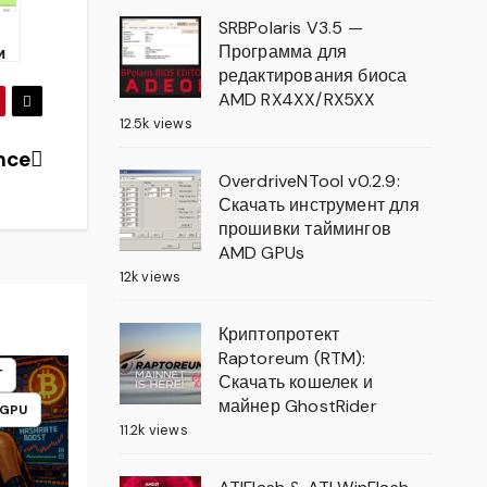
SRBPolaris V3.5 —
Программа для
и
редактирования биоса
AMD RX4XX/RX5XX
12.5k views
nce
OverdriveNTool v0.2.9:
Скачать инструмент для
прошивки таймингов
AMD GPUs
12k views
Криптопротект
Raptoreum (RTM):
Т
Скачать кошелек и
майнер GhostRider
 GPU
11.2k views