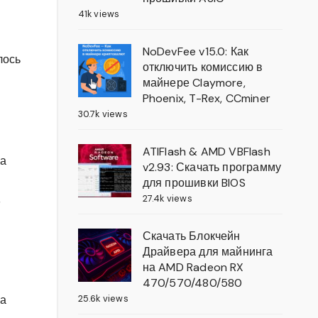
41k views
NoDevFee v15.0: Как
лось
отключить комиссию в
майнере Claymore,
Phoenix, T-Rex, CCminer
30.7k views
ATIFlash & AMD VBFlash
ма
v2.93: Скачать программу
для прошивки BIOS
,
27.4k views
Скачать Блокчейн
Драйвера для майнинга
на AMD Radeon RX
470/570/480/580
25.6k views
на