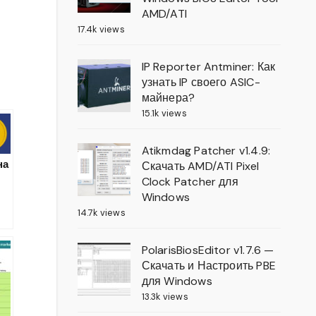
AMD/ATI
17.4k views
IP Reporter Antminer: Как
узнать IP своего ASIC-
майнера?
15.1k views
Atikmdag Patcher v1.4.9:
на
Скачать AMD/ATI Pixel
Clock Patcher для
ь
Windows
14.7k views
PolarisBiosEditor v1.7.6 —
Скачать и Настроить PBE
для Windows
13.3k views