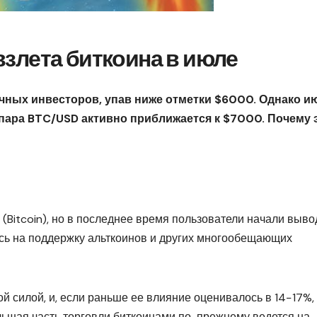
взлета биткоина в июле
чных инвесторов, упав ниже отметки $6000. Однако и
пара BTC/USD активно приближается к $7000. Почему 
 (Bitcoin), но в последнее время пользователи начали выво
ась на поддержку альткоинов и других многообещающих
й силой, и, если раньше ее влияние оценивалось в 14−17%,
льшая часть торговли биткоинами по-прежнему ведется на