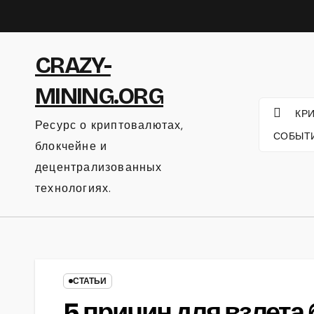
Перейти
к
содержанию
CRAZY-
MINING.ORG
КР
Ресурс о криптовалютах,
СОБЫТ
блокчейне и
децентрализованных
технологиях.
СТАТЬИ
5 причин для взлета