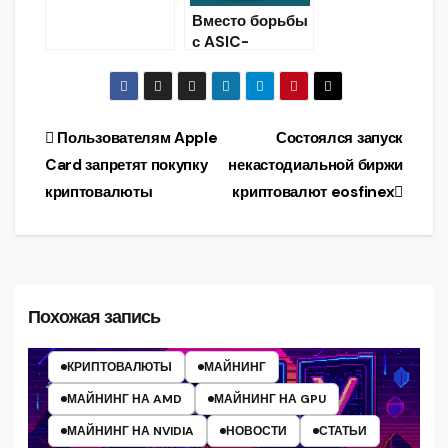
обзор новых
Вместо борьбы
майнеров:
с ASIC-
EWBF, DSTM,
майнерами
Bminer.
ProgPoW
способен
упростить для
Навигация
Пользователям Apple
Состоялся запуск
них добычу
Card запретят покупку
некастодиальной биржи
Ethereum
по
криптовалюты
криптовалют eosfinex
записям
Похожая запись
КРИПТОВАЛЮТЫ
МАЙНИНГ
МАЙНИНГ НА AMD
МАЙНИНГ НА GPU
МАЙНИНГ НА NVIDIA
НОВОСТИ
СТАТЬИ