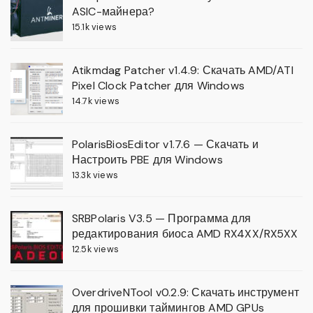
ASIC-майнера?
15.1k views
Atikmdag Patcher v1.4.9: Скачать AMD/ATI
Pixel Clock Patcher для Windows
14.7k views
PolarisBiosEditor v1.7.6 — Скачать и
Настроить PBE для Windows
13.3k views
SRBPolaris V3.5 — Программа для
редактирования биоса AMD RX4XX/RX5XX
12.5k views
OverdriveNTool v0.2.9: Скачать инструмент
для прошивки таймингов AMD GPUs