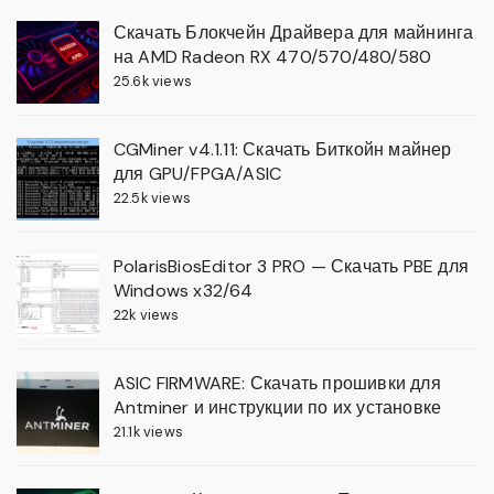
Скачать Блокчейн Драйвера для майнинга
на AMD Radeon RX 470/570/480/580
25.6k views
CGMiner v4.1.11: Скачать Биткойн майнер
для GPU/FPGA/ASIC
22.5k views
PolarisBiosEditor 3 PRO — Скачать PBE для
Windows x32/64
22k views
ASIC FIRMWARE: Скачать прошивки для
Antminer и инструкции по их установке
21.1k views