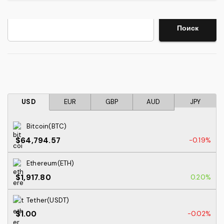
Поиск
Поиск
USD
EUR
GBP
AUD
JPY
Bitcoin(BTC)
$64,794.57
-0.19%
Ethereum(ETH)
$1,917.80
0.20%
Tether(USDT)
$1.00
-0.02%