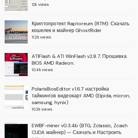
12k views
Криптопротект Raptoreum (RTM): Скачать
кошелек и майнер GhostRider
11.2k views
ATIFlash & ATI WinFlash v2.8.7. Прошивка
BIOS AMD Radeon.
10.4k views
PolarisBiosEditor v1.6.7 настройка
таймингов видеокарт AMD (Elpida, micron,
samsung, hynix)
10.3k views
EWBF-miner v0.3.4b (BTG, Zclassic, Zcash
CUDA майнер) — Скачать и Настроить