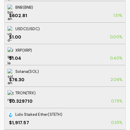
BNB(BNB)
$602.81
1.51%
USDC(USDC)
$1.00
0.00%
XRP(XRP)
$1.04
0.40%
Solana(SOL)
$76.30
2.06%
TRON(TRX)
$0.329710
0.75%
Lido Staked Ether(STETH)
$1,917.57
0.35%