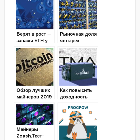
майнеров?
биткоина в
Москве
Верят в рост —
Рыночная доля
запасы ETH у
четырёх
майнеров
производителе
приблизились к
й биткоин-
рекордным
майнеров
максимумам
достигнет 98%
Обзор лучших
Как повысить
майнеров 2019
доходность
года
ASIC S17/T17?
— Прошивка
Antminer
Майнеры
Zcash.Тест-